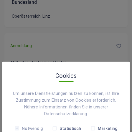
Bundesland
Oberösterreich, Linz
Anmeldung:
AEC - Ars Electronica Center
Ars-Electronica-Straße 1
Cookies
4040 Linz
Um unsere Dienstleistungen nutzen zu können, ist Ihre
0043 732 / 7272 0
Zustimmung zum Einsatz von Cookies erforderlich.
info@ars.electronica.art
Nähere Informationen finden Sie in unserer
Datenschutzerklärung.
Notwendig
Statistisch
Marketing