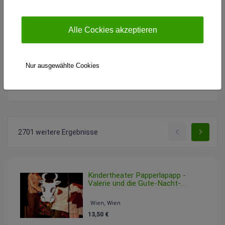
ars.electronica.art/center/de/exhibitions/kids/
Alle Cockies akzeptieren
Angebot melden
Nur ausgewählte Cookies
2701 weitere Ergebnisse
Kindertheater Papperlapapp -
Valerie und die Gute-Nacht-
Schaukel
Sonntag, 15. Februar 2026 14:30
Wien, Wien
13,50 €