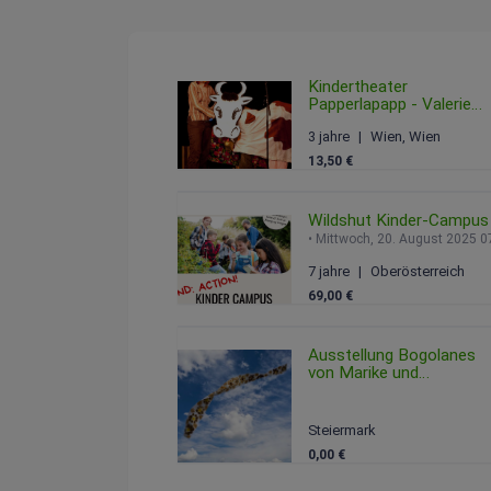
Kindertheater
Papperlapapp - Valerie
und die Gute-Nacht-
3 jahre
Wien, Wien
Schaukel
Sonntag, 15. Februar 2
13,50 €
Wildshut Kinder-Campus
Mittwoch, 20. August
7 jahre
Oberösterreich
69,00 €
Ausstellung Bogolanes
von Marike und
danimonart
Freitag, 08. August 2025 0
Steiermark
0,00 €