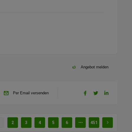
Angebot melden
Per Email versenden
1
2
3
4
5
6
451