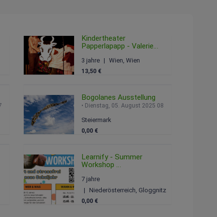
Kindertheater
Papperlapapp - Valerie
und die Gute-Nacht-
3 jahre
Wien, Wien
Schaukel
026 14:30
Sonntag, 15. Februar 2026 12:00
13,50 €
Bogolanes Ausstellung
 2025 07:00
Dienstag, 05. August 2025 08:00
Steiermark
0,00 €
Learnify - Summer
Workshop
Montag, 30. Juni 2025 06:00
7 jahre
9:00
Niederösterreich, Gloggnitz
0,00 €