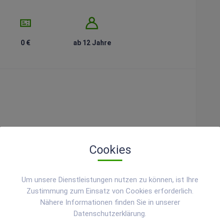
0 €
ab 12 Jahre
 kann
Cookies
Micro:bit-Programmierung kombinieren. Plane und baue
Um unsere Dienstleistungen nutzen zu können, ist Ihre
 du es mit dem Micro:bit steuerst und betreibst.
Zustimmung zum Einsatz von Cookies erforderlich.
Nähere Informationen finden Sie in unserer
Datenschutzerklärung.