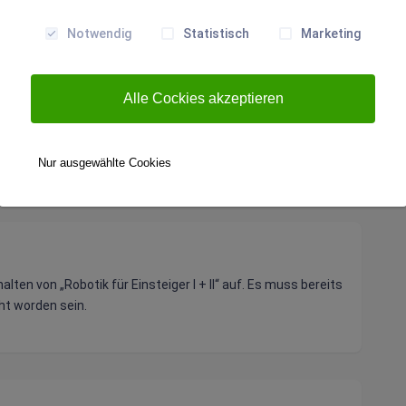
3“ (R3) im MINT-Passport des Media-Labs der PH der
Notwendig
Statistisch
Marketing
Alle Cockies akzeptieren
Nur ausgewählte Cookies
lten von „Robotik für Einsteiger I + II“ auf. Es muss bereits
cht worden sein.