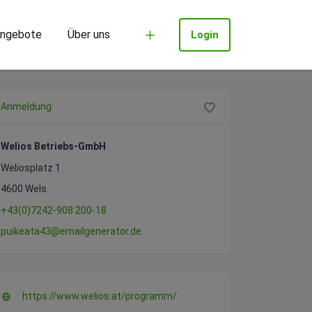
ngebote
Über uns
Login
Anmeldung:
Welios Betriebs-GmbH
Weliosplatz 1
4600 Wels
+43(0)7242-908 200-18
puikeata43@emailgenerator.de
https://www.welios.at/programm/