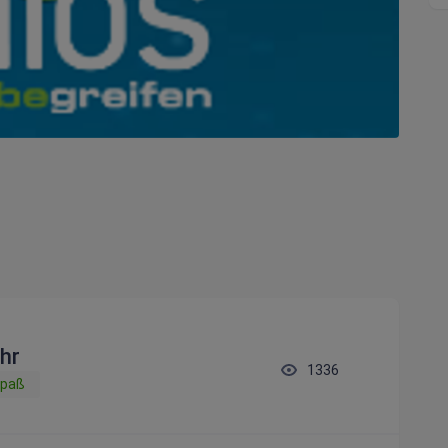
hr
1336
Spaß