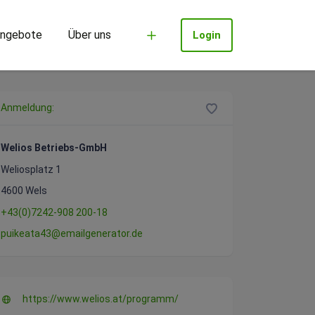
ngebote
Über uns
Login
Anmeldung:
Welios Betriebs-GmbH
Weliosplatz 1
4600 Wels
+43(0)7242-908 200-18
puikeata43@emailgenerator.de
https://www.welios.at/programm/