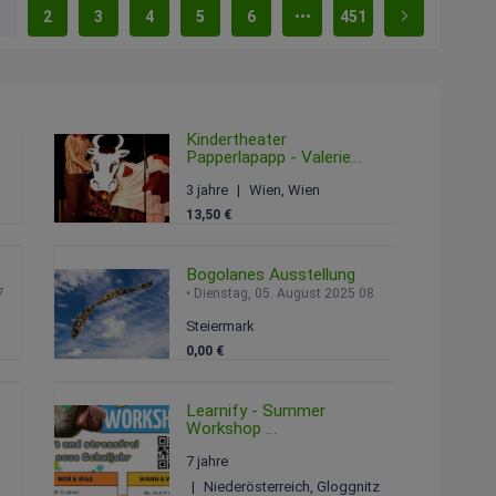
1
2
3
4
5
6
451
Kindertheater
Papperlapapp - Valerie
und die Gute-Nacht-
3 jahre
Wien, Wien
Schaukel
026 14:30
Sonntag, 15. Februar 2026 12:00
13,50 €
Bogolanes Ausstellung
 2025 07:00
Dienstag, 05. August 2025 08:00
Steiermark
0,00 €
Learnify - Summer
Workshop
Montag, 30. Juni 2025 06:00
7 jahre
9:00
Niederösterreich, Gloggnitz