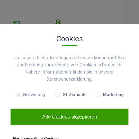
0 €
ab 3 Jahre
Cookies
Um unsere Dienstleistungen nutzen zu können, ist Ihre
Zustimmung zum Einsatz von Cookies erforderlich.
Nähere Informationen finden Sie in unserer
Datenschutzerklärung.
m experimentiert, das Sie alle kennen, ja täglich
ch noch nie oder höchst selten gesehen haben. Nahezu
 kalt. Mit ihm lassen sich eindrucksvolle und
Notwendig
Statistisch
Marketing
Alle Cockies akzeptieren
Nur ausgewählte Cookies