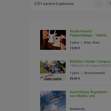
2701 weitere Ergebnisse
Kindertheater
Papperlapapp - Valerie
und die Gute-Nacht-
3 jahre
Wien, Wien
Schaukel
Sonntag, 15. Februar 2
13,50 €
Wildshut Kinder-Campus
Mittwoch, 20. August
7 jahre
Oberösterreich
69,00 €
Ausstellung Bogolanes
von Marike und
danimonart
Freitag, 08. August 2025 0
Steiermark