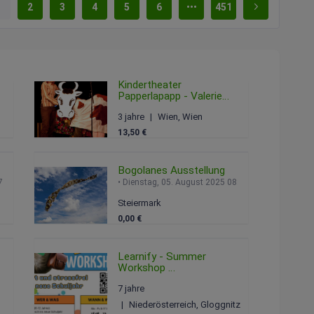
1
2
3
4
5
6
451
Kindertheater
Papperlapapp - Valerie
und die Gute-Nacht-
3 jahre
Wien, Wien
Schaukel
026 14:30
Sonntag, 15. Februar 2026 12:00
13,50 €
Bogolanes Ausstellung
 2025 07:00
Dienstag, 05. August 2025 08:00
Steiermark
0,00 €
Learnify - Summer
Workshop
Montag, 30. Juni 2025 06:00
7 jahre
9:00
Niederösterreich, Gloggnitz