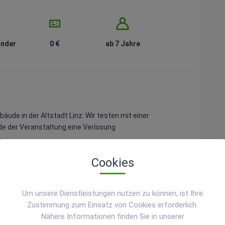
inder
0 €
ab 7 Jahre
äude in der Altstadt Linz. Wir testen mit einer
de der Veranstaltung eine Verlosung
Cookies
Um unsere Dienstleistungen nutzen zu können, ist Ihre
Zustimmung zum Einsatz von Cookies erforderlich.
Nähere Informationen finden Sie in unserer