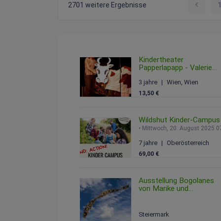
2701 weitere Ergebnisse
Kindertheater
Papperlapapp - Valerie
und die Gute-Nacht-
3 jahre
Wien, Wien
Schaukel
Sonntag, 15. Februar 2
13,50 €
Wildshut Kinder-Campus
Mittwoch, 20. August
7 jahre
Oberösterreich
69,00 €
Ausstellung Bogolanes
von Marike und
danimonart
Freitag, 08. August 2025 0
Steiermark