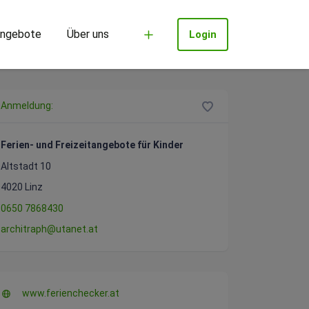
ngebote
Über uns
Login
Anmeldung:
Ferien- und Freizeitangebote für Kinder
Altstadt 10
4020 Linz
0650 7868430
architraph@utanet.at
www.ferienchecker.at