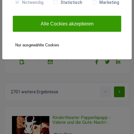
Notwendig
Statistisch
Marketing
https://www.voestalpine.com
Alle Cockies akzeptieren
Angebot melden
Nur ausgewählte Cookies
2701 weitere Ergebnisse
Kindertheater Papperlapapp -
Valerie und die Gute-Nacht-
Schaukel
Sonntag, 15. Februar 2026 14:30