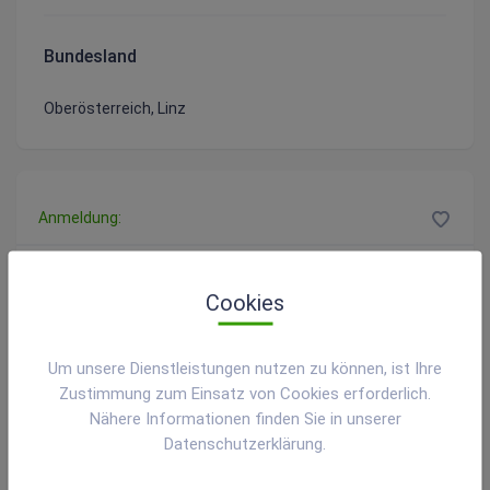
Bundesland
Oberösterreich, Linz
Anmeldung:
voestalpine Stahlwelt GmbH
Cookies
voestalpine-Straße 4
4020 Linz
Um unsere Dienstleistungen nutzen zu können, ist Ihre
Zustimmung zum Einsatz von Cookies erforderlich.
+43/50304/15-8900
Nähere Informationen finden Sie in unserer
anmeldung.stahlwelt@voestalpine.com
Datenschutzerklärung.